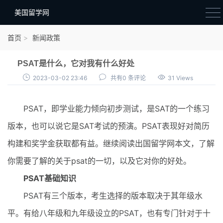
美国留学网
新闻政策
首页
新闻政策
语音考试
PSAT是什么，它对我有什么好处
院校选择
2023-03-02 23:46
共有0 条评论
31 Views
留学费用
PSAT，即学业能力倾向初步测试，是SAT的一个练习
材料准备
版本，也可以说它是SAT考试的预演。PSAT表现好对简历
申请条件
构建和奖学金获取都有益。继续阅读出国留学网本文，了解
行前准备
你需要了解的关于psat的一切，以及它对你的好处。
签证办理
PSAT基础知识
留学生活
PSAT有三个版本，考生选择的版本取决于其年级水
平。有给八年级和九年级设立的PSAT，也有专门针对于十