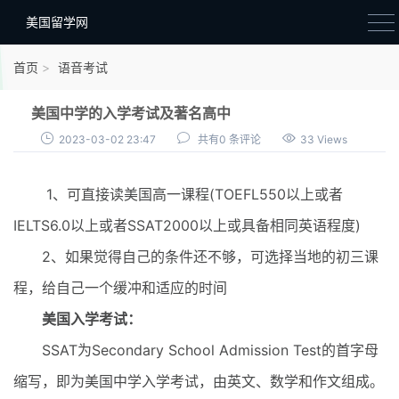
美国留学网
新闻政策
首页
语音考试
语音考试
美国中学的入学考试及著名高中
院校选择
2023-03-02 23:47
共有0 条评论
33 Views
留学费用
1、可直接读美国高一课程(TOEFL550以上或者
材料准备
IELTS6.0以上或者SSAT2000以上或具备相同英语程度)
申请条件
2、如果觉得自己的条件还不够，可选择当地的初三课
行前准备
程，给自己一个缓冲和适应的时间
签证办理
美国入学考试：
留学生活
SSAT为Secondary School Admission Test的首字母
缩写，即为美国中学入学考试，由英文、数学和作文组成。