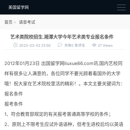
美国留学网
新闻政策
首页
语音考试
语音考试
艺术类院校招生.湘潭大学今年艺术类专业报名条件
院校选择
2023-03-02 23:50
共有0 条评论
27 Views
留学费用
2012年01月23日 出国留学网liuxue86.com讯.国内艺校同
材料准备
样有很多让人满意的，各位同学不要光顾着看国外的大学
申请条件
哦！祝大家在艺术院校里活的精彩！。本文主要关键词为：
行前准备
报名条件
签证办理
报考条件
留学生活
1、符合教育部规定的有关报考普通高等学校的条件；
2、原则上不限考生应试外语语种，但考生进校后均以英语