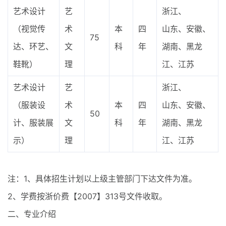
艺术设计
艺
浙江、
（视觉传
术
本
四
山东、安徽、
75
达、环艺、
文
科
年
湖南、黑龙
鞋靴）
理
江、江苏
艺术设计
艺
浙江、
（服装设
术
本
四
山东、安徽、
50
计、服装展
文
科
年
湖南、黑龙
示）
理
江、江苏
注：1、具体招生计划以上级主管部门下达文件为准。
2、学费按浙价费【2007】313号文件收取。
二、专业介绍