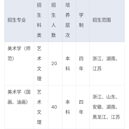
招
招
培
生
生
养
学
招生专业
招生范围
科
人
层
制
类
数
次
美术学（师
艺
范）
术
本
四
浙江、湖南、
20
文
科
年
江苏
理
美术学（国
艺
浙江、山东、
画、油画）
术
本
四
40
安徽、湖南、
文
科
年
黑龙江、江苏
理