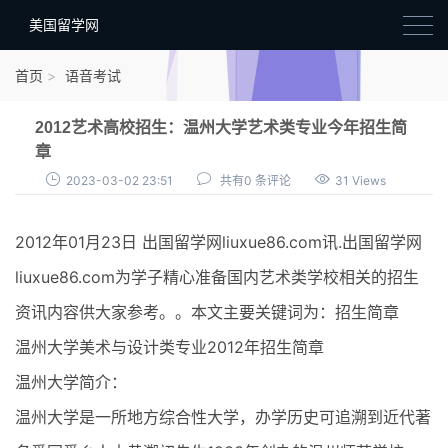
美国留学网
新闻政策
首页
语音考试
语音考试
2012艺术高校招生：温州大学艺术类专业今年招生简
院校选择
章
2023-03-02 23:51
共有0 条评论
31 Views
留学费用
材料准备
2012年01月23日 出国留学网liuxue86.com讯.出国留学网
申请条件
liuxue86.com为学子精心准备国内艺术类学校相关的招生
资讯内容供大家参考。。本文主要关键词为：招生简章
行前准备
温州大学美术与设计类专业2012年招生简章
签证办理
温州大学简介：
留学生活
温州大学是一所地方综合性大学，办学历史可追溯到近代著