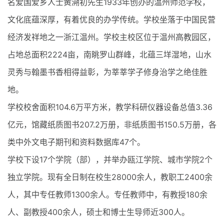
名爱国爱乡人士黄溯初先生1933年创办的温州师范学校，
文化底蕴深厚，有着优良的办学传统。学校坐落于中国民营
经济发祥地之一浙江温州。学校主校区位于温州高教园区，
占地总面积2224亩，南眺罗山群峰，北蕴三垟湿地，山水
灵秀与翰墨书香相得益彰，为莘莘学子修身治学之绝佳胜
地。
学校校舍面积104.6万平方米，教学科研仪器设备总值3.36
亿元，馆藏纸质图书207.2万册，非纸质图书150.5万册，各
类中外文电子期刊和资料数据库47个。
学校下设17个学院（部），并举办瓯江学院、城市学院2个
独立学院。现有全日制在校生28000余人，教职工2400余
人，其中专任教师1300余人。专任教师中，有教授180余
人、副教授400余人，硕士和博士生导师近300人。