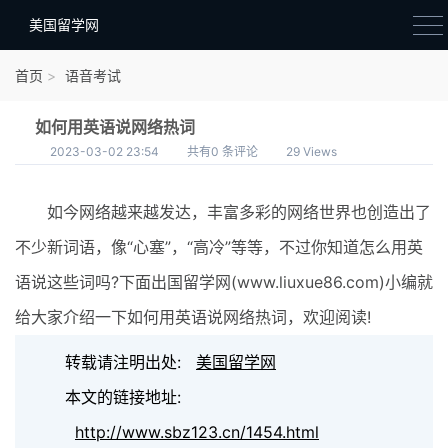
美国留学网
新闻政策
首页
语音考试
语音考试
如何用英语说网络热词
院校选择
2023-03-02 23:54
共有0 条评论
29 Views
留学费用
如今网络越来越发达，丰富多彩的网络世界也创造出了
材料准备
不少新词语，像“心塞”，“高冷”等等，不过你知道怎么用英
申请条件
语说这些词吗?下面出国留学网(www.liuxue86.com)小编就
行前准备
给大家介绍一下如何用英语说网络热词，欢迎阅读!
签证办理
转载请注明出处:
美国留学网
留学生活
本文的链接地址:
http://www.sbz123.cn/1454.html