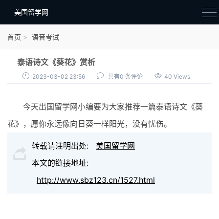
美国留学网
新闻政策
首页
语音考试
语音考试
泰语诗文《葵花》赏析
院校选择
2023-03-02 23:56
共有0 条评论
40 Views
留学费用
今天出国留学网小编要为大家推荐一篇泰语诗文《葵
材料准备
花》，愿你永远像向日葵一样阳光，没有忧伤。
申请条件
转载请注明出处:
美国留学网
行前准备
本文的链接地址:
签证办理
http://www.sbz123.cn/1527.html
留学生活