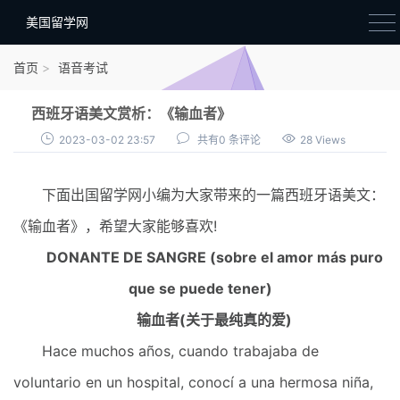
美国留学网
新闻政策
首页
语音考试
语音考试
西班牙语美文赏析：《输血者》
院校选择
2023-03-02 23:57
共有0 条评论
28 Views
留学费用
下面出国留学网小编为大家带来的一篇西班牙语美文：
材料准备
《输血者》，希望大家能够喜欢!
申请条件
DONANTE DE SANGRE (sobre el amor más puro
行前准备
que se puede tener)
签证办理
输血者(关于最纯真的爱)
留学生活
Hace muchos años, cuando trabajaba de
voluntario en un hospital, conocí a una hermosa niña,