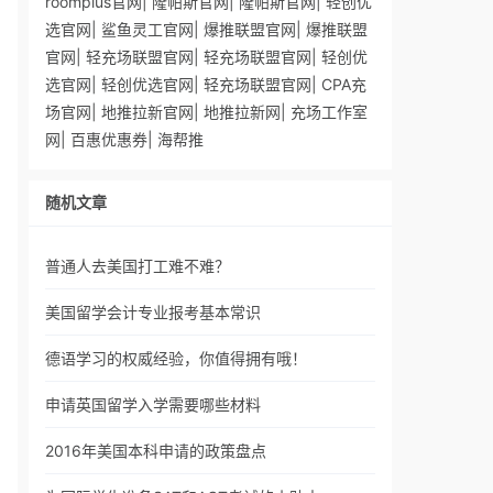
roomplus官网
|
隆帕斯官网
|
隆帕斯官网
|
轻创优
选官网
|
鲨鱼灵工官网
|
爆推联盟官网
|
爆推联盟
官网
|
轻充场联盟官网
|
轻充场联盟官网
|
轻创优
选官网
|
轻创优选官网
|
轻充场联盟官网
|
CPA充
场官网
|
地推拉新官网
|
地推拉新网
|
充场工作室
网
|
百惠优惠券
|
海帮推
随机文章
普通人去美国打工难不难？
美国留学会计专业报考基本常识
德语学习的权威经验，你值得拥有哦！
申请英国留学入学需要哪些材料
2016年美国本科申请的政策盘点