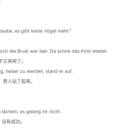
。”
aube, es gibt keine Vögel mehr."
h die Brust war leer. Da schrie das Kind wieder.
子又哭闹了。
 heiser zu werden, stand er auf.
，男人站了起来。
ächeln, es gelang ihr nicht.
，没有成功。