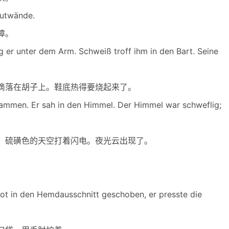
utwände.
障。
r unter dem Arm. Schweiß troff ihm in den Bart. Seine
落在胡子上。鞋底热得要烧起来了。
sammen. Er sah in den Himmel. Der Himmel war schweflig;
硫磺色的天空打着闪电。夜光云出现了。
ot in den Hemdausschnitt geschoben, er presste die