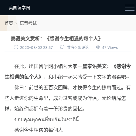
美国留学网
新闻政策
首页
语音考试
语音考试
泰语美文赏析：《感谢今生相遇的每个人》
院校选择
2023-03-02 23:57
共有0 条评论
47 Views
留学费用
在此，出国留学网小编为大家一篇
泰语美文：《感谢今
材料准备
生相遇的每个人》
，和小编一起来感受一下文字的温柔吧~
申请条件
佛曰：前世的五百次回眸，才换得今生的擦肩而过。有
行前准备
些人走进你的生命里，成为过客或成为伴侣，无论结局怎
签证办理
样，始终你都拥有着一份珍贵的回忆。
留学生活
ขอบคุณทุกคนที่พบกันในชาตินี้
感谢今生相遇的每個人