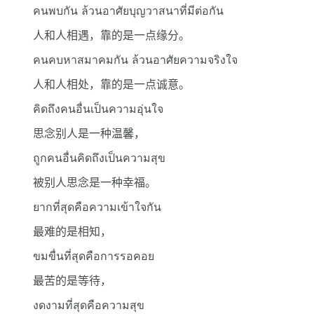
คนพบกัน ล้วนอาศัยบุญวาสนาที่มีต่อกัน
人和人相遇，靠的是一点缘分。
คนคบหาสมาคมกัน ล้วนอาศัยความจริงใจ
人和人相处，靠的是一点诚意。
คิดถึงคนอื่นเป็นความอุ่นใจ
思念别人是一种温馨，
ถูกคนอื่นคิดถึงเป็นความสุข
被别人思念是一种幸福。
ยากที่สุดคือความเข้าใจกัน
最难的是相知，
ขมขื่นที่สุดคือการรอคอย
最苦的是等待，
งดงามที่สุดคือความสุข