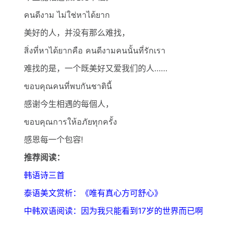
คนดีงาม ไม่ใช่หาได้ยาก
美好的人，并没有那么难找，
สิ่งที่หาได้ยากคือ คนดีงามคนนั้นที่รักเรา
难找的是，一个既美好又爱我们的人……
ขอบคุณคนที่พบกันชาตินี้
感谢今生相遇的每個人，
ขอบคุณการให้อภัยทุกครั้ง
感恩每一个包容!
推荐阅读：
韩语诗三首
泰语美文赏析：《唯有真心方可舒心》
中韩双语阅读：因为我只能看到17岁的世界而已啊