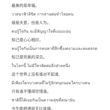
最美的是幸福。
วาสนาฟ้าลิขิต การสานต่อทำโดยคน
缘是天意，份是人为。
คนรู้ใจกัน จะมีสัญญาใจที่แนบแน่น
知己是心心相印，
คนรู้ใจกันเป็นการคบหาที่ลึกซึ้งงดงามและหมดจรด
知己是完美的深交。
ในโลกนี้ ไม่มีใครผิดต่ออีกฝ่ายหนึ่ง
这个世界上没有谁对不起谁,
มีเพียงใครบางคนที่ไม่รู้จักทนุถนอมใครบางคน
只有谁不懂得珍惜谁。
ชาตินี้ได้เจอกันเป็นความสุขที่คณานับ
今生能相遇就无比幸福。