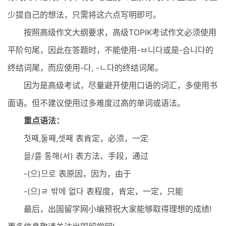
少提自己的想法，只需将这六点写明即可。
按照高级作文大纲要求，高级TOPIK考试作文必须使用
平阶句尾，因此在答题时，不能使用-ㅂ니다或是-습니다的
终结词尾，而应使用-다, -ㄴ다的终结词尾。
因为是高级考试，尽量避开使用口语的词汇，多使用书
面语。但不建议使用过多难度过高的单词或语法。
重点语法：
첫째,둘째,셋째 表肯定，必须，一定
을/를 통해(서) 表方法、手段，通过
-(으)므로 表原因，因为，由于
-(으)ㄹ 밖에 없다 表程度，肯定，一定，只能
最后，出国留学网小编预祝大家能够取得理想的成绩!