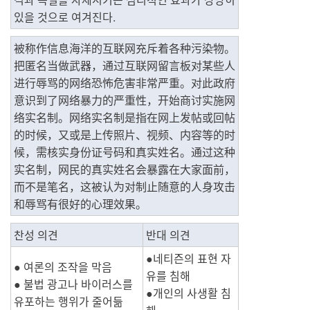
있을 것으로 여겨진다.
被称作信息海洋的互联网充斥着各种污染物。
把匿名当做武器，通过互联网留言板对某些人
进行辱骂的网络恐怖危害非常严重。对此政府
意识到了网络暴力的严重性，开始商讨实施网
络实名制。网络实名制是指在网上发帖或回帖
的时候，又或是上传照片、视频、内容等的时
候，需核实身份证号码和真实姓名。通过这种
实名制，网民的真实姓名会暴露在大家面前，
而不是笔名，这被认为对制止随意的人身攻击
和辱骂有很好的心理效果。
찬성 의견
반대 의견
●네티즌의 표현 자
● 여론의 조작을 막음
유를 침해
● 불법 광고나 바이러스를 
●개인의 사생활 침
유포하는 행위가 줄어듦