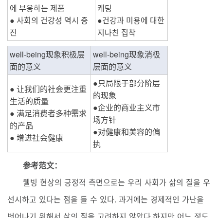
에 부응하는 제품
케팅
● 사회의 건강성 역시 증
●건강과 미용에 대한 
진
지나친 집착
well-being现象积极层
well-being现象消极
面的意义
层面的意义
●只局限于部分阶层
● 让我们的社会更注重
的现象
生活的质量
●企业的商业主义市
● 满足消费者多种需求
场方针
的产品
●对健康和美容的偏
● 增进社会健康
执
参考范文：
웰빙 현상의 긍정적 측면으로는 우리 사회가 삶의 질을 우
선시하고 있다는 점을 들 수 있다. 과거에는 경제적인 가난을
벗어나기 위해서 삶의 질을 고려하지 않았다.하지만 어느 정도