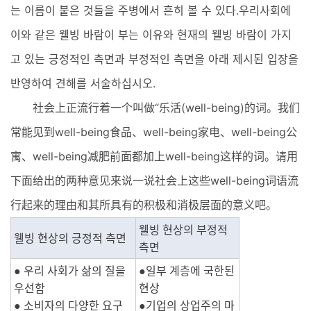
는 이름이 붙은 것들을 주병에서 흔히 볼 수 있다.우리사회에
이와 같은 웰빙 바람이 부는 이유와 현재의 웰빙 바람이 가지
고 있는 긍정적인 측면과 부정적인 측면을 아래 제시된 입장을
반영하여 견해를 서술하십시오.
社会上正流行着一个叫做“乐活(well-being)的词。我们
常能见到well-being食品、well-being家电、well-being公
寓、well-being减肥前面都加上well-being这样的词。请用
下面给出的两种意见来说一说社会上这些well-being词语流
行起来的理由和其所具有的积极和消极层面的意义吧。
웰빙 현상의 부정적 
웰빙 현상의 긍정적 측면
측면
● 우리 사회가 삶의 질을 
●일부 계층에 국한된 
우선함
현상
● 소비자의 다양한 요구
●기업의 상업주의 마