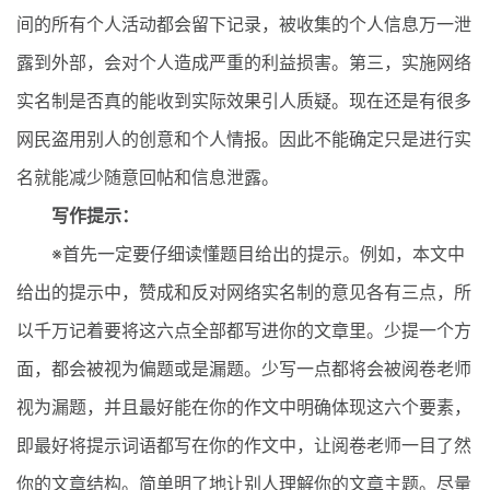
间的所有个人活动都会留下记录，被收集的个人信息万一泄
露到外部，会对个人造成严重的利益损害。第三，实施网络
实名制是否真的能收到实际效果引人质疑。现在还是有很多
网民盗用别人的创意和个人情报。因此不能确定只是进行实
名就能减少随意回帖和信息泄露。
写作提示：
※首先一定要仔细读懂题目给出的提示。例如，本文中
给出的提示中，赞成和反对网络实名制的意见各有三点，所
以千万记着要将这六点全部都写进你的文章里。少提一个方
面，都会被视为偏题或是漏题。少写一点都将会被阅卷老师
视为漏题，并且最好能在你的作文中明确体现这六个要素，
即最好将提示词语都写在你的作文中，让阅卷老师一目了然
你的文章结构。简单明了地让别人理解你的文章主题。尽量