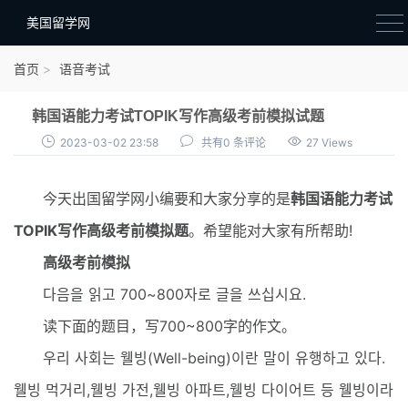
美国留学网
新闻政策
首页
语音考试
语音考试
韩国语能力考试TOPIK写作高级考前模拟试题
院校选择
2023-03-02 23:58
共有0 条评论
27 Views
留学费用
今天出国留学网小编要和大家分享的是
韩国语能力考试
材料准备
TOPIK写作高级考前模拟题
。希望能对大家有所帮助!
申请条件
高级考前模拟
行前准备
다음을 읽고 700~800자로 글을 쓰십시요.
签证办理
读下面的题目，写700~800字的作文。
留学生活
우리 사회는 웰빙(Well-being)이란 말이 유행하고 있다.
웰빙 먹거리,웰빙 가전,웰빙 아파트,웰빙 다이어트 등 웰빙이라