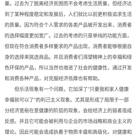
量。过去为了脱离经济贫困而不会考虑生活质量，但经济达
到了某种程度稳定和发展后，人们就比以前更积极追求生活
的质量。因为符合个人需求的各类产品被开发出来，消费者
的选择幅度更加宽广。过去的考虑的只是单纯的功能方面，
但现在符合消费者多样要求的产品出现，消费者能够根据自
身的选择来挑选商品。并且消费者们渴望精神上的幸福和绿
色环保的产品，所以当然也增进了社会的健康性，通过开发
和消费各种产品，对克服经济低靡也有帮助。
但乐活现象有一个问题，它加深了“只要我和家人健康
幸福就可以了”的利己主义现象。尤其是形成了局限于一部
分经济宽裕在意健康的阶层的现象，会给经济上的弱者造成
反感。并且它可能会被利用与企业的市场战略和商业主义的
理论。因此可能会造成执着于物质丰盛和高级化，对健康和