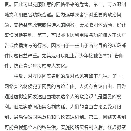
责。因此可以克服随意的回帖带来的危害。第二，可以遏制
随意利用匿名功能造谣。因为选举或者针对重要的政治问
题，支持某些政党或候选人的网名，会采取团体活动，好让
事情对他有利。第三，可以减少因利用匿名功能植入不法广
告或传播病毒的行为。因为由于一些出于商业目的的垃圾邮
件问题日益严重。尤其是可以阻止青少年接触色*情广告邮
件，防止青少年接触成人文化。
相反，对互联网实名制的反对意见有如下几种。第一，
网络实名制侵犯了网民的言论自由。人类有言论自由，因为
通过虚拟空间表达自由地表达个人的政治观点是国民的权
利。但是实施网络实名制的话，人们的自由言论会受到限
制，最后侵蚀国民意见和言论表达机制。第二，网络实名制
可能会侵犯个人的私生活。实施网络实名制以后，在虚拟空