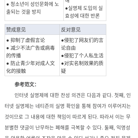
해
● 청소년이 성인문화에 노
●실명제 도입의 실
출되는 것을 방지
효성에 대한 반론
赞成意见
反对意见
● 抑制了虚假言论
●侵犯了网友们的言
● 减少不法广告或病毒
论自由
的传播
●侵犯了个人私生活
● 防止青少年对成人文
●对实名制效果的质
化的接触
疑
参考范文：
인터넷 실명제에 대한 찬성 의견은 다음과 같다. 첫째, 인
터넷 실명제는 네티즌의 실명 확인을 통해 참여가 이루어지는
것이므로 그 내용에 대한 책임이 따르게 된다. 따라서 이는 무
분별한 댓글이 난무하는 폐해를 극복할 수 있다. 둘째, 익명성