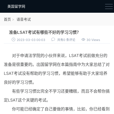
美国留学网
新闻政策
首页
语音考试
语音考试
​准备LSAT考试有哪些不好的学习习惯？
院校选择
2023-03-03 00:03
共有0 条评论
30 Views
留学费用
对于申请法学院的小伙伴来说，LSAT考试前做充分的
材料准备
准备是很重要的。出国留学网在本篇指南中为大家总结了对
申请条件
LSAT考试没有帮助的学习习惯，希望能够有助于大家培养
行前准备
良好的学习习惯。
签证办理
有些学习习惯比完全不学习还要糟糕，而且不会帮你搞
留学生活
定LSAT这个关键的考试。
你可能已经确定了自己要做的事情，比如，你已经看到