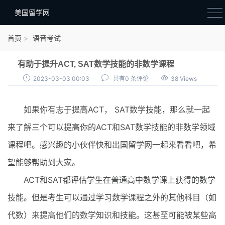
美国留学网
新闻政策
首页
语音考试
语音考试
有助于提升ACT, SAT数学技能的非数学课程
院校选择
2023-03-03 00:03
共有0 条评论
38 Views
留学费用
如果你有志于提高ACT， SAT数学技能，那么就一起
材料准备
来了解三个可以提高你的ACT和SAT数学技能的非数学领域
申请条件
课程吧。感兴趣的小伙伴快和出国留学网一起来看看吧，希
行前准备
望能够帮助到大家。
签证办理
ACT和SAT都评估学生在普通高中数学课上获得的数学
留学生活
技能。但是考生可以通过学习数学课程之外的其他科目（如
代数）来提高他们的数学知识和技能。这甚至可能被某些高