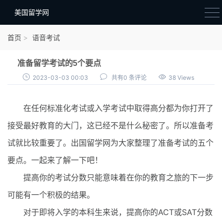
美国留学网
新闻政策
首页
语音考试
语音考试
准备留学考试的5个要点
院校选择
2023-03-03 00:03
共有0 条评论
38 Views
留学费用
在任何标准化考试或入学考试中取得高分都为你打开了
材料准备
接受最好教育的大门，这已经不是什么秘密了。所以准备考
申请条件
试就比较重要了。出国留学网为大家整理了准备考试的五个
行前准备
要点。一起来了解一下吧！
签证办理
提高你的考试分数只能意味着在你的教育之旅的下一步
留学生活
可能有一个积极的结果。
对于即将入学的本科生来说，提高你的ACT或SAT分数