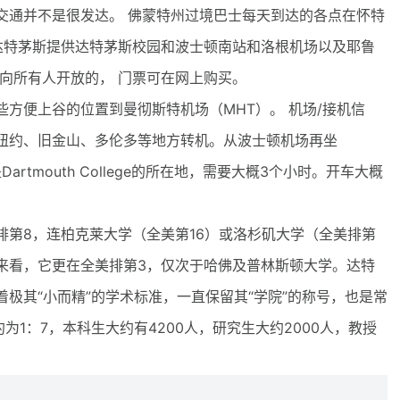
交通并不是很发达。 佛蒙特州过境巴士每天到达的各点在怀特
 达特茅斯提供达特茅斯校园和波士顿南站和洛根机场以及耶鲁
向所有人开放的， 门票可在网上购买。
便上谷的位置到曼彻斯特机场（MHT）。 机场/接机信
纽约、旧金山、多伦多等地方转机。从波士顿机场再坐
就是Dartmouth College的所在地，需要大概3个小时。开车大概
8，连柏克莱大学（全美第16）或洛杉矶大学（全美排第
”来看，它更在全美排第3，仅次于哈佛及普林斯顿大学。达特
极其“小而精”的学术标准，一直保留其“学院”的称号，也是常
为1：7，本科生大约有4200人，研究生大约2000人，教授