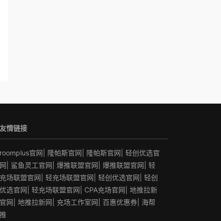
友情链接
roomplus官网
|
隆帕斯官网
|
隆帕斯官网
|
轻创优选官
网
|
鲨鱼灵工官网
|
爆推联盟官网
|
爆推联盟官网
|
轻
充场联盟官网
|
轻充场联盟官网
|
轻创优选官网
|
轻创
优选官网
|
轻充场联盟官网
|
CPA充场官网
|
地推拉新
官网
|
地推拉新网
|
充场工作室网
|
百惠优惠券
|
海帮
推