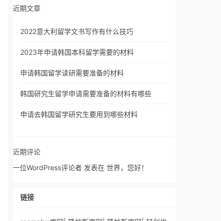
近期文章
2022意大利留学文书写作有什么技巧
2023年申请韩国本科留学需要的材料
申请韩国留学读研需要准备的材料
韩国研究生留学申请需要准备的材料有哪些
申请去韩国留学研究生要用到哪些材料
近期评论
一位WordPress评论者
发表在
世界，您好！
链接