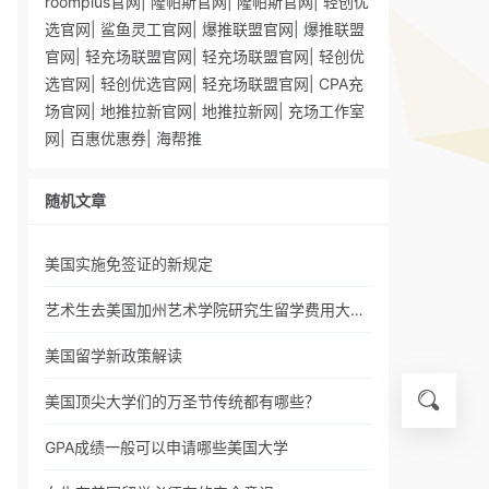
roomplus官网
|
隆帕斯官网
|
隆帕斯官网
|
轻创优
选官网
|
鲨鱼灵工官网
|
爆推联盟官网
|
爆推联盟
官网
|
轻充场联盟官网
|
轻充场联盟官网
|
轻创优
选官网
|
轻创优选官网
|
轻充场联盟官网
|
CPA充
场官网
|
地推拉新官网
|
地推拉新网
|
充场工作室
网
|
百惠优惠券
|
海帮推
随机文章
美国实施免签证的新规定
艺术生去美国加州艺术学院研究生留学费用大…
美国留学新政策解读
美国顶尖大学们的万圣节传统都有哪些？
GPA成绩一般可以申请哪些美国大学