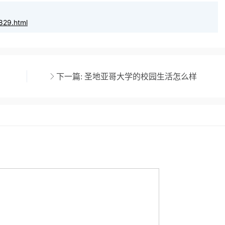
829.html
下一篇:
圣地亚哥大学的校园生活怎么样