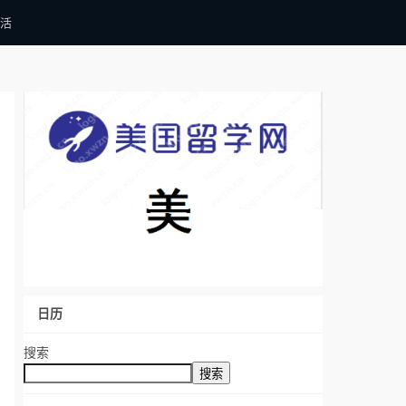
活
日历
搜索
搜索