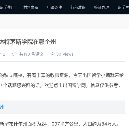
留学费用
材料准备
申请条件
行前准备
签证办理
留学生
达特茅斯学院在哪个州
:12
共有0 条评论
30 Views
的私立院校，有着丰富的教师资源，今天出国留学小编就来给
这个话题感兴趣的话，欢迎点击出国留学网，信息仅供参考，
州
罕布什尔州面积为24，097平方公里，人口约为84万人。