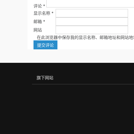
评论
*
显示名称
*
邮箱
*
网站
在此浏览器中保存我的显示名称、邮箱地址和网站地
旗下网站