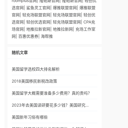
roomplus官网
|
隆帕斯官网
|
隆帕斯官网
|
轻创优
选官网
|
鲨鱼灵工官网
|
爆推联盟官网
|
爆推联盟
官网
|
轻充场联盟官网
|
轻充场联盟官网
|
轻创优
选官网
|
轻创优选官网
|
轻充场联盟官网
|
CPA充
场官网
|
地推拉新官网
|
地推拉新网
|
充场工作室
网
|
百惠优惠券
|
海帮推
随机文章
美国留学选校四大排名解析
2018美国移民新税改政策
美国留学大概需要准备多少费用？真的贵吗？
2023年去美国读研要花多少钱？美国研究…
美国新年习俗有哪些