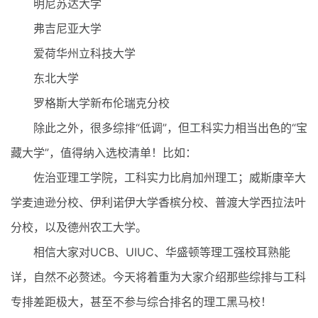
明尼苏达大学
弗吉尼亚大学
爱荷华州立科技大学
东北大学
罗格斯大学新布伦瑞克分校
除此之外，很多综排“低调”，但工科实力相当出色的“宝
藏大学”，值得纳入选校清单！比如：
佐治亚理工学院，工科实力比肩加州理工；威斯康辛大
学麦迪逊分校、伊利诺伊大学香槟分校、普渡大学西拉法叶
分校，以及德州农工大学。
相信大家对UCB、UIUC、华盛顿等理工强校耳熟能
详，自然不必赘述。今天将着重为大家介绍那些综排与工科
专排差距极大，甚至不参与综合排名的理工黑马校！