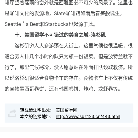
啡厅望着落雨的窗外就是西雅图必不可少的风景了。这里也
是咖啡文化的发源地，Slate咖啡馆如雨后春笋般诞生，
Seattle＇s Best和Starbucks也起源于此。
十、美国留学不可错过的美食之城-洛杉矶
洛杉矶穷人大多游荡在大街上，这里气候也很温暖，很
适合穷人排几个小时的队只为领一份饭菜。但是波特兰就不
行了，那里气候寒冷，没人愿意站在外面排队领取救济。所
以说洛杉矶很适合食物卡车的存在。食物卡车上不仅有传统
的食物墨西哥卷饼，还有韩国卷饼、炸鸡、龙虾卷等。
转载请注明出处:
美国留学网
本文的链接地址:
http://www.sbz123.cn/443.html