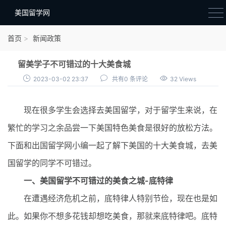
美国留学网
新闻政策
首页
新闻政策
语音考试
留美学子不可错过的十大美食城
院校选择
2023-03-02 23:37
共有0 条评论
32 Views
留学费用
现在很多学生会选择去美国留学，对于留学生来说，在
材料准备
繁忙的学习之余品尝一下美国特色美食是很好的放松方法。
申请条件
下面和出国留学网小编一起了解下美国的十大美食城，去美
行前准备
国留学的同学不可错过。
签证办理
一、美国留学不可错过的美食之城-底特律
留学生活
在遭遇经济危机之前，底特律人特别节俭，现在也是如
此。如果你不想多花钱却想吃美食，那就来底特律吧。底特