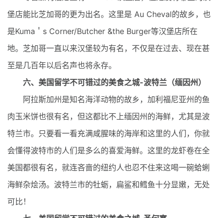
堡店能比芝加哥的更为出名。这里是 Au Cheval的故乡，也
是Kuma＇s Corner/Butcher &the Burger等汉堡店所在
地。芝加哥一直以来汉堡较为有名，不仅是在过去、现在甚
至是几百年以后名声也将永存。
六、美国留学不可错过的美食之城-波特兰（缅因州）
阿拉斯加州是知名海洋动物的故乡，加利福尼亚州的鱼
肉玉米饼也很有名，但这都比不上缅因州的海鲜，尤其是波
特兰市。只要看一看充满咸腥味的海岸和这里的人们，你就
会懂得波特市的人们是多么的喜爱海鲜。这里的龙虾卷在全
美国都很有名，就连吝啬的纽约人也忍不住来这喝一碗蛤蜊
海鲜杂烩汤。波特兰市的牡蛎，扁鲨和鳕鱼十分显嫩，无处
可比！