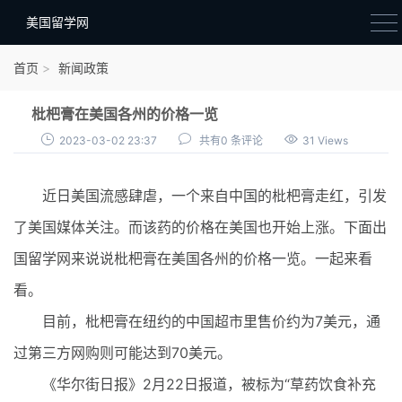
美国留学网
新闻政策
首页
新闻政策
语音考试
枇杷膏在美国各州的价格一览
院校选择
2023-03-02 23:37
共有0 条评论
31 Views
留学费用
近日美国流感肆虐，一个来自中国的枇杷膏走红，引发
材料准备
了美国媒体关注。而该药的价格在美国也开始上涨。下面出
申请条件
国留学网来说说枇杷膏在美国各州的价格一览。一起来看
行前准备
看。
签证办理
目前，枇杷膏在纽约的中国超市里售价约为7美元，通
留学生活
过第三方网购则可能达到70美元。
《华尔街日报》2月22日报道，被标为“草药饮食补充