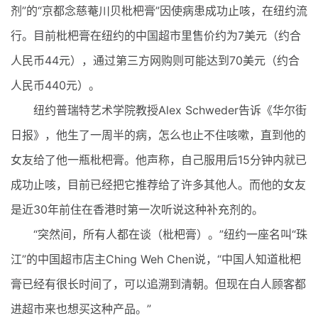
剂”的“京都念慈菴川贝枇杷膏”因使病患成功止咳，在纽约流
行。目前枇杷膏在纽约的中国超市里售价约为7美元（约合
人民币44元），通过第三方网购则可能达到70美元（约合
人民币440元）。
纽约普瑞特艺术学院教授Alex Schweder告诉《华尔街
日报》，他生了一周半的病，怎么也止不住咳嗽，直到他的
女友给了他一瓶枇杷膏。他声称，自己服用后15分钟内就已
成功止咳，目前已经把它推荐给了许多其他人。而他的女友
是近30年前住在香港时第一次听说这种补充剂的。
“突然间，所有人都在谈（枇杷膏）。”纽约一座名叫“珠
江”的中国超市店主Ching Weh Chen说，“中国人知道枇杷
膏已经有很长时间了，可以追溯到清朝。但现在白人顾客都
进超市来也想买这种产品。”