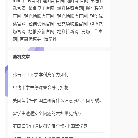
roomplus官网
|
隆帕斯官网
|
隆帕斯官网
|
轻创优
选官网
|
鲨鱼灵工官网
|
爆推联盟官网
|
爆推联盟
官网
|
轻充场联盟官网
|
轻充场联盟官网
|
轻创优
选官网
|
轻创优选官网
|
轻充场联盟官网
|
CPA充
场官网
|
地推拉新官网
|
地推拉新网
|
充场工作室
网
|
百惠优惠券
|
海帮推
随机文章
弗吉尼亚大学本科竞争力如何
纽约市学生停课集会呼吁控枪
美国留学生回国登机有什么注意事项？国际版…
留学生遭遇安全问题的六种常见情形
英国留学申请材料详细介绍-出国留学网