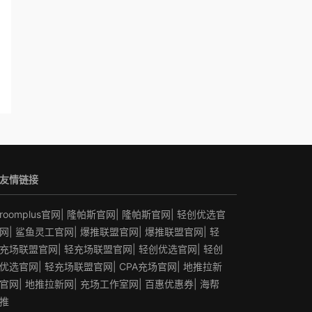
友情链接
roomplus官网
|
隆帕斯官网
|
隆帕斯官网
|
轻创优选官
网
|
鲨鱼灵工官网
|
爆推联盟官网
|
爆推联盟官网
|
轻
充场联盟官网
|
轻充场联盟官网
|
轻创优选官网
|
轻创
优选官网
|
轻充场联盟官网
|
CPA充场官网
|
地推拉新
官网
|
地推拉新网
|
充场工作室网
|
百惠优惠券
|
海帮
推