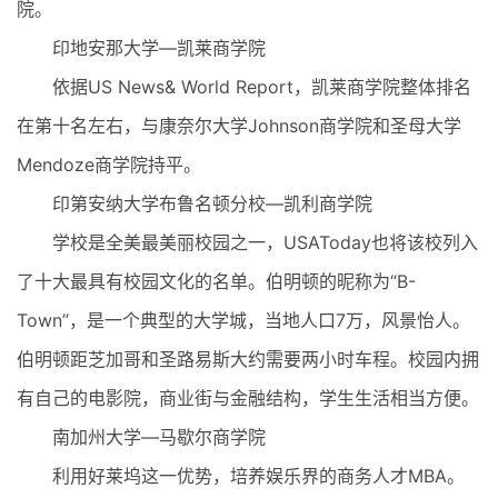
院。
印地安那大学—凯莱商学院
依据US News& World Report，凯莱商学院整体排名
在第十名左右，与康奈尔大学Johnson商学院和圣母大学
Mendoze商学院持平。
印第安纳大学布鲁名顿分校—凯利商学院
学校是全美最美丽校园之一，USAToday也将该校列入
了十大最具有校园文化的名单。伯明顿的昵称为“B-
Town”，是一个典型的大学城，当地人口7万，风景怡人。
伯明顿距芝加哥和圣路易斯大约需要两小时车程。校园内拥
有自己的电影院，商业街与金融结构，学生生活相当方便。
南加州大学—马歇尔商学院
利用好莱坞这一优势，培养娱乐界的商务人才MBA。