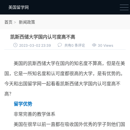
美国留学网
新闻政策
首页
新闻政策
语音考试
凯斯西储大学国内认可度高不高
院校选择
2023-03-02 23:39
共有0 条评论
30 Views
留学费用
美国的凯斯西储大学在国内的知名度不算高，但是在美
材料准备
国，它是一所知名度和认可度都很高的大学，是有优势的。
申请条件
今天和出国留学网一起看看凯斯西储大学国内认可度高不
行前准备
高？
签证办理
留学优势
留学生活
非常完善的教学体系
美国在很早以前一直都在吸收国外优秀的学子到他们国