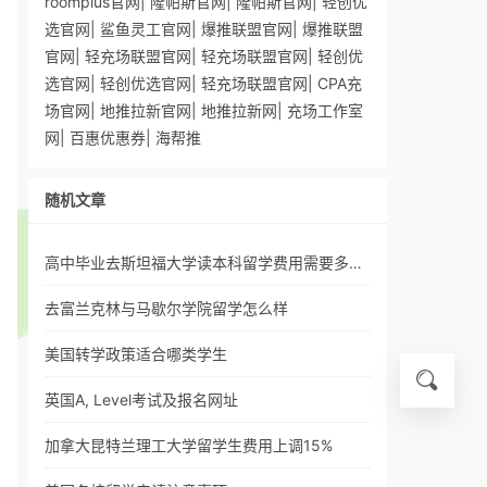
roomplus官网
|
隆帕斯官网
|
隆帕斯官网
|
轻创优
选官网
|
鲨鱼灵工官网
|
爆推联盟官网
|
爆推联盟
官网
|
轻充场联盟官网
|
轻充场联盟官网
|
轻创优
选官网
|
轻创优选官网
|
轻充场联盟官网
|
CPA充
场官网
|
地推拉新官网
|
地推拉新网
|
充场工作室
网
|
百惠优惠券
|
海帮推
随机文章
高中毕业去斯坦福大学读本科留学费用需要多…
去富兰克林与马歇尔学院留学怎么样
美国转学政策适合哪类学生
英国A, Level考试及报名网址
加拿大昆特兰理工大学留学生费用上调15%