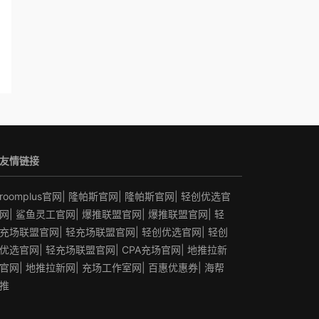
友情链接
roomplus官网
|
隆帕斯官网
|
隆帕斯官网
|
轻创优选官
网
|
鲨鱼灵工官网
|
爆推联盟官网
|
爆推联盟官网
|
轻
充场联盟官网
|
轻充场联盟官网
|
轻创优选官网
|
轻创
优选官网
|
轻充场联盟官网
|
CPA充场官网
|
地推拉新
官网
|
地推拉新网
|
充场工作室网
|
百惠优惠券
|
海帮
推