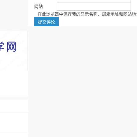
网站
在此浏览器中保存我的显示名称、邮箱地址和网站地