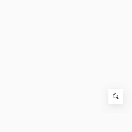
推
联
盟
官
网
|
轻
充
场
联
盟
官
网
|
轻
充
场
联
盟