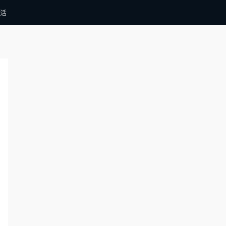
活
旗
下
网
站
联
系
我
们