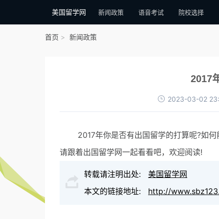
美国留学网
新闻政策
语音考试
院校选择
首页
新闻政策
201
2023-03-02 23
2017年你是否有出国留学的打算呢?如何
请跟着出国留学网一起看看吧，欢迎阅读!
转载请注明出处:
美国留学网
本文的链接地址:
http://www.sbz123.