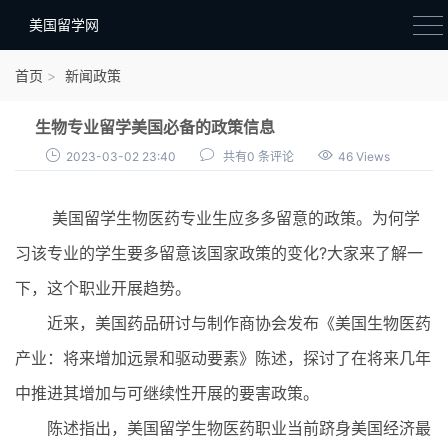
美国留学网
新闻政策
首页
新闻政策
语音考试
生物专业留学美国必备的政策信息
院校选择
2023-03-02 23:40
共有0 条评论
46 Views
留学费用
美国留学生物医药专业生应多多留意的政策。为何学
材料准备
习该专业的学生要多留意该国家政策的变化?大家来了解一
申请条件
下，这个职业开展趋势。
行前准备
近来，美国药品研讨与制作商协会发布《美国生物医药
签证办理
产业：将来增加远景和驱动要素》陈述，探讨了在将来几年
留学生活
中推进其增加与可继续性开展的要害政策。
陈述指出，美国留学生物医药职业当前跻身美国经济最