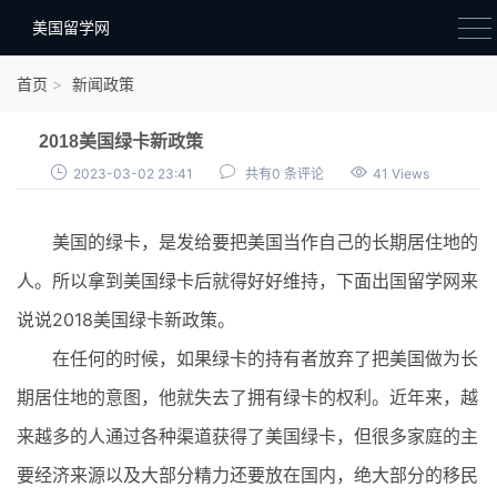
美国留学网
新闻政策
首页
新闻政策
语音考试
2018美国绿卡新政策
院校选择
2023-03-02 23:41
共有0 条评论
41 Views
留学费用
美国的绿卡，是发给要把美国当作自己的长期居住地的
材料准备
人。所以拿到美国绿卡后就得好好维持，下面出国留学网来
申请条件
说说2018美国绿卡新政策。
行前准备
在任何的时候，如果绿卡的持有者放弃了把美国做为长
签证办理
期居住地的意图，他就失去了拥有绿卡的权利。近年来，越
留学生活
来越多的人通过各种渠道获得了美国绿卡，但很多家庭的主
要经济来源以及大部分精力还要放在国内，绝大部分的移民