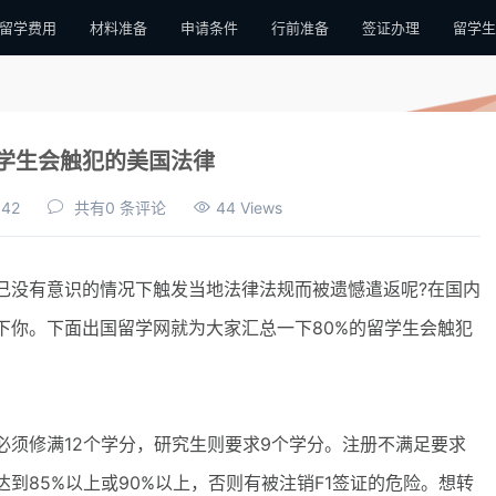
留学费用
材料准备
申请条件
行前准备
签证办理
留学生
留学生会触犯的美国法律
:42
共有0 条评论
44 Views
没有意识的情况下触发当地法律法规而被遗憾遣返呢?在国内
下你。下面出国留学网就为大家汇总一下80%的留学生会触犯
须修满12个学分，研究生则要求9个学分。注册不满足要求
到85%以上或90%以上，否则有被注销F1签证的危险。想转