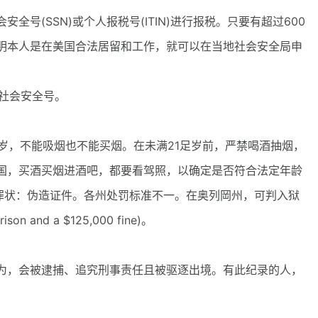
(SSN)或个人报税号(ITIN)进行报税。只要有超过600
明本人是在美国合法居留和工作，就可以在当地社会安全局申
得社会安全号。
岁，不能吸烟也不能买烟。在未满21足岁前，严禁喝酒抽烟，
国，买酒买烟进酒吧，都要看驾照，以确定是否符合法定年龄
条罪状：伪造证件。各州处罚标准不一。在奥列岡州，可判入狱
on and a $125,000 fine)。
，会被逮捕、追究刑事责任且被驱逐出境。有此纪录的人，