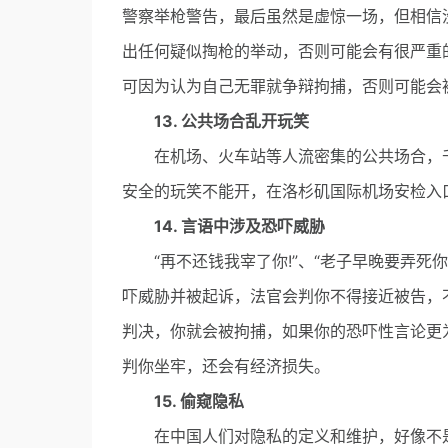
警察举枪警告，最后虽然是虚惊一场，但相信
出任何疑似掏枪的举动，否则可能会有很严重
可因为认为自己无罪就争辩拘捕，否则可能会
13. 公共场合乱开玩笑
在机场、火车站等人流密集的公共场合，千
安全的玩笑不能开，在洛杉矶国际机场安检入口
14. 言语中涉及恐吓威胁
“再不还钱我宰了你!”、“老子早晚要弄死你
吓威胁并被起诉，法官会判你不得接近被告，
判决，你就会被拘捕，如果你的恐吓性言论更
判你坐牢，还会有经济损失。
15. 偷窥隐私
在中国人们对隐私的定义和维护，好像不是