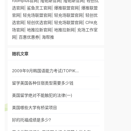
roomplus官网
|
隆帕斯官网
|
隆帕斯官网
|
轻创优
选官网
|
鲨鱼灵工官网
|
爆推联盟官网
|
爆推联盟
官网
|
轻充场联盟官网
|
轻充场联盟官网
|
轻创优
选官网
|
轻创优选官网
|
轻充场联盟官网
|
CPA充
场官网
|
地推拉新官网
|
地推拉新网
|
充场工作室
网
|
百惠优惠券
|
海帮推
随机文章
2009年9月韩国语能力考试(TOPIK…
留学美国各种住宿类型需要多少钱
美国留学绝对不能触犯的法律(一)
美国哪些大学有桥梁项目
​好的托福成绩是多少?