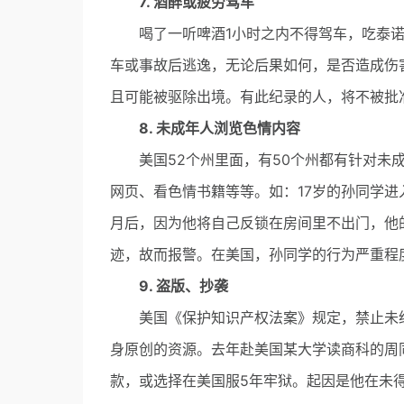
7. 酒醉或疲劳驾车
喝了一听啤酒1小时之内不得驾车，吃泰诺
车或事故后逃逸，无论后果如何，是否造成伤
且可能被驱除出境。有此纪录的人，将不被批
8. 未成年人浏览色情内容
美国52个州里面，有50个州都有针对未成
网页、看色情书籍等等。如：17岁的孙同学进
月后，因为他将自己反锁在房间里不出门，他的
迹，故而报警。在美国，孙同学的行为严重程
9. 盗版、抄袭
美国《保护知识产权法案》规定，禁止未经
身原创的资源。去年赴美国某大学读商科的周
款，或选择在美国服5年牢狱。起因是他在未得