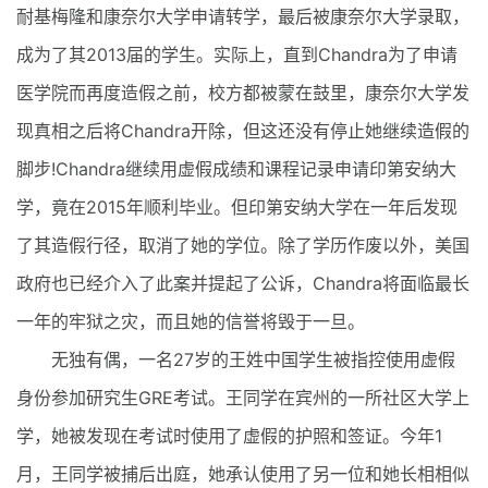
耐基梅隆和康奈尔大学申请转学，最后被康奈尔大学录取，
成为了其2013届的学生。实际上，直到Chandra为了申请
医学院而再度造假之前，校方都被蒙在鼓里，康奈尔大学发
现真相之后将Chandra开除，但这还没有停止她继续造假的
脚步!Chandra继续用虚假成绩和课程记录申请印第安纳大
学，竟在2015年顺利毕业。但印第安纳大学在一年后发现
了其造假行径，取消了她的学位。除了学历作废以外，美国
政府也已经介入了此案并提起了公诉，Chandra将面临最长
一年的牢狱之灾，而且她的信誉将毁于一旦。
无独有偶，一名27岁的王姓中国学生被指控使用虚假
身份参加研究生GRE考试。王同学在宾州的一所社区大学上
学，她被发现在考试时使用了虚假的护照和签证。今年1
月，王同学被捕后出庭，她承认使用了另一位和她长相相似