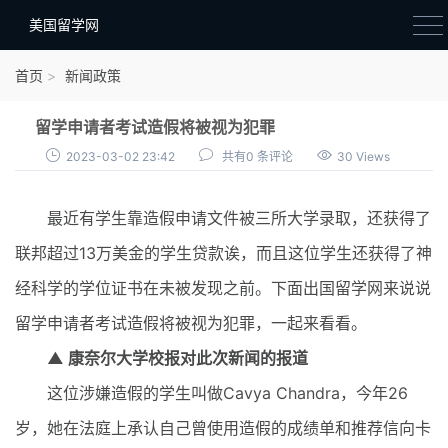
美国留学网
新闻政策
首页
新闻政策
语音考试
留学申请者考试造假将被视为犯罪
院校选择
2023-03-02 23:42
共有0 条评论
30 Views
留学费用
最近有学生靠造假申请文件被三所大学录取，还获得了
材料准备
联邦超过13万美金的学生贷款诶，而且这位学生还获得了神
申请条件
经科学的学位证书在未被发现之前。下面出国留学网来说说
行前准备
留学申请者考试造假将被视为犯罪，一起来看看。
签证办理
▲ 康奈尔大学校报对此次新闻的报道
留学生活
这位涉嫌造假的学生叫做Cavya Chandra，今年26
岁，她在法庭上承认自己曾使用造假的成绩单和推荐信向卡