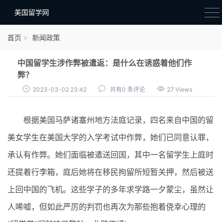
美国留学网
新闻政策
首页
新闻政策
语音考试
中国留学生涉作弊被遣返：是什么在诱惑着他们作
院校选择
弊？
2023-03-02 23:42
共有0 条评论
27 Views
留学费用
材料准备
根据美国马萨诸塞州地方法庭记录，四名来自中国的留
申请条件
美女学生在美国大学的入学考试中作弊，她们已同意认罪，
承认有作弊。她们面临被遣送回国，其中一名留学生上庭时
行前准备
还提着行李箱，庭后她将在移民拘留所短暂关押，然后被送
签证办理
上回中国的飞机。这些学子的多年求学路一夕蒙尘，虽然让
留学生活
人唏嘘，但如此严厉的判罚也再次为那些抱着侥幸心理的