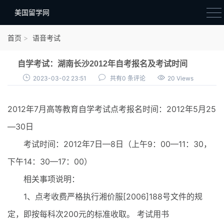
美国留学网
新闻政策
首页
语音考试
语音考试
自学考试：湖南长沙2012年自考报名及考试时间
院校选择
2023-03-02 23:51
共有0 条评论
20 Views
留学费用
2012年7月高等教育自学考试点考报名时间：2012年5月25
材料准备
—30日
申请条件
考试时间：2012年7日—8日（上午9：00—11：30，
行前准备
下午14：30—17：00）
签证办理
相关事项说明：
留学生活
1、点考收费严格执行湘价服[2006]188号文件的规
定，即按每科次200元的标准收取。 考试用书