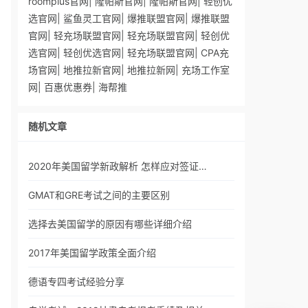
roomplus官网
|
隆帕斯官网
|
隆帕斯官网
|
轻创优
选官网
|
鲨鱼灵工官网
|
爆推联盟官网
|
爆推联盟
官网
|
轻充场联盟官网
|
轻充场联盟官网
|
轻创优
选官网
|
轻创优选官网
|
轻充场联盟官网
|
CPA充
场官网
|
地推拉新官网
|
地推拉新网
|
充场工作室
网
|
百惠优惠券
|
海帮推
随机文章
2020年美国留学新政解析 怎样应对签证…
GMAT和GRE考试之间的主要区别
选择去美国留学的原因有哪些详细介绍
2017年美国留学政策全面介绍
德语专四考试经验分享