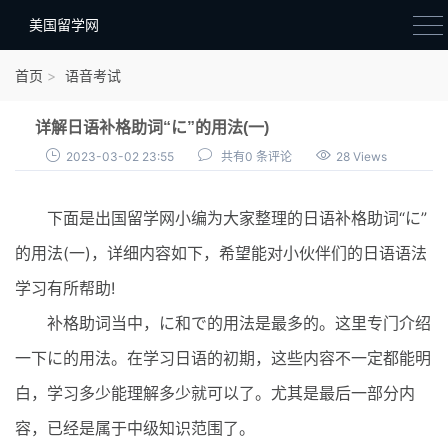
美国留学网
新闻政策
首页
语音考试
语音考试
详解日语补格助词“に”的用法(一)
院校选择
2023-03-02 23:55
共有0 条评论
28 Views
留学费用
下面是出国留学网小编为大家整理的日语补格助词“に”
材料准备
的用法(一)，详细内容如下，希望能对小伙伴们的日语语法
申请条件
学习有所帮助!
行前准备
补格助词当中，に和で的用法是最多的。这里专门介绍
签证办理
一下に的用法。在学习日语的初期，这些内容不一定都能明
留学生活
白，学习多少能理解多少就可以了。尤其是最后一部分内
容，已经是属于中级知识范围了。