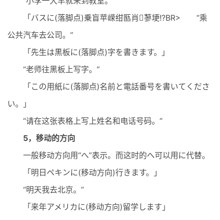
“小李一大早就来到教室。”
「バスに(落脚点)乗盲苹嵘绀匦肖蓼埂!?BR> “乘
公共汽车去公司。”
「先生は黒板に(落脚点)字を書きます。」
“老师往黑板上写字。”
「この用紙に(落脚点)名前と電話番号を書いてくださ
い。」
“请在这张表格上写上姓名和电话号码。”
5，移动的方向
一般移动方向用“へ”表示。而这时的へ可以用に代替。
「明日ペキンに(移动方向)行きます。」
“明天我去北京。”
「来年アメリカに(移动方向)留学します」