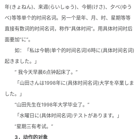
年(きょねん)、来週(らいしゅう)、今朝(けさ)、夕べ(ゆう
べ)等等单个的时间名词。另一个是年、月、时、星期等等
直接有数词的时间名词，称作“具体时间”。用具体时间时后
面要加“に”。
如：「私は今朝(单个的时间名词)6時に(具体时间名词)
起きました。」
“ 我今天早晨6点钟起床了。”
「山田さんは1998年に(具体时间名词)大学を卒業しま
した。」
“山田先生在1998年大学毕业了。”
「水曜日に(具体时间名词)テストがあります。」
“星期三有考试。”
3，动作的对象