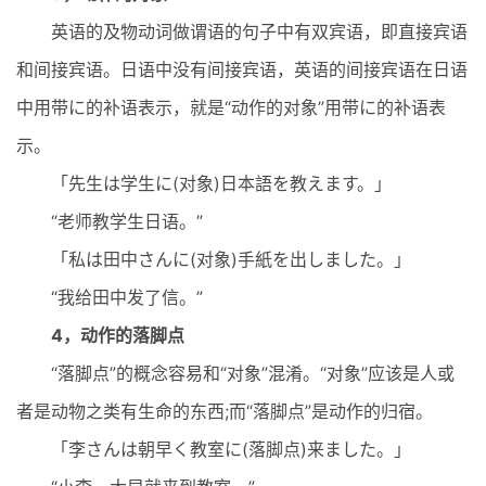
英语的及物动词做谓语的句子中有双宾语，即直接宾语
和间接宾语。日语中没有间接宾语，英语的间接宾语在日语
中用带に的补语表示，就是“动作的对象”用带に的补语表
示。
「先生は学生に(对象)日本語を教えます。」
“老师教学生日语。”
「私は田中さんに(对象)手紙を出しました。」
“我给田中发了信。”
4，动作的落脚点
“落脚点”的概念容易和“对象”混淆。“对象”应该是人或
者是动物之类有生命的东西;而“落脚点”是动作的归宿。
「李さんは朝早く教室に(落脚点)来ました。」