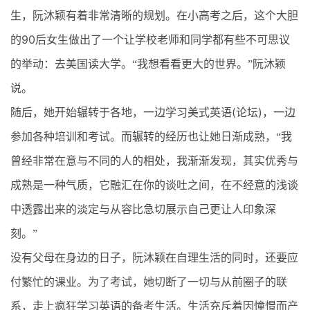
生，阮沐颖有着非常清晰的规划。在小高考之后，这个大胆
90
的
后女生做出了一个让学校老师和同学都有些不可思议
的举动：去美国读大学。“我想看看更大的世界。”阮沐颖
说。
(
)
随后，她开始辗转于各地，一边学习美式英语
论坛
，一边
参加各种培训和考试。而辗转的经历也让她日渐成熟，“我
曾经非常在意与不同的人的相处，我渐渐发现，其实优秀与
成熟是一种气质，它融汇在你的谈吐之间，在不经意的浅谈
中透露出来的淡定与从容比急切展示自己更让人印象深
刻。”
没有父母在身边的日子，阮沐颖在自理生活的同时，还要应
付繁忙的课业。为了考试，她切断了一切与从前圈子的联
系，走上疯狂学习英语的备考生活。生活充斥着因憧憬而产