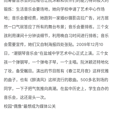
而筹备音乐会的过程也让阮沐颖和伙伴们的能力得到极大的
锻炼：生活音乐会要场地，她向学校申请了艺术中心作场
地；音乐会要经费，她跑到一家婚纱摄影店拉广告，对方居
然一口气就答应了所有的舞台布景；音乐会要排练，三个女
孩利用课间十分钟谈细节，利用晚自习时间进行排练；音乐
2009
12
10
会需要宣传，她们又自制海报四处张贴。
年
月
日，“潮钢琴音乐会”在盐城中学艺术中心正式上演。三个女
孩一个弹钢琴，一个弹电子琴，一个主唱。阮沐颖还特地化
了妆，备受瞩目。演出的节目既有《春江花月夜》这样优雅
500
的曲子，也有《醉清风》这样流行的歌曲。
多名到场的
同学，一下子把气氛推向高潮。在盐中历史上，学生自办的
音乐会，这还是头一次。
校园“偶像”最想成为媒体公关