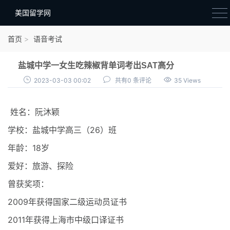
美国留学网
新闻政策
首页
语音考试
语音考试
盐城中学一女生吃辣椒背单词考出SAT高分
院校选择
2023-03-03 00:02
共有0 条评论
35 Views
留学费用
姓名：阮沐颖
材料准备
26
学校：盐城中学高三（
）班
申请条件
18
年龄：
岁
行前准备
爱好：旅游、探险
签证办理
曾获奖项：
留学生活
2009
年获得国家二级运动员证书
2011
年获得上海市中级口译证书