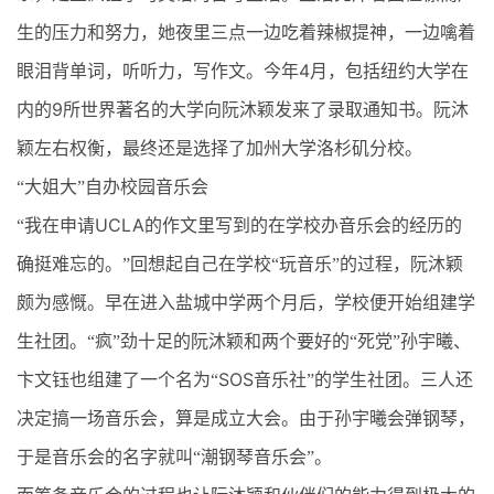
生的压力和努力，她夜里三点一边吃着辣椒提神，一边噙着
4
眼泪背单词，听听力，写作文。今年
月，包括纽约大学在
9
内的
所世界著名的大学向阮沐颖发来了录取通知书。阮沐
颖左右权衡，最终还是选择了加州大学洛杉矶分校。
“大姐大”自办校园音乐会
UCLA
“我在申请
的作文里写到的在学校办音乐会的经历的
确挺难忘的。”回想起自己在学校“玩音乐”的过程，阮沐颖
颇为感慨。早在进入盐城中学两个月后，学校便开始组建学
生社团。“疯”劲十足的阮沐颖和两个要好的“死党”孙宇曦、
SOS
卞文钰也组建了一个名为“
音乐社”的学生社团。三人还
决定搞一场音乐会，算是成立大会。由于孙宇曦会弹钢琴，
于是音乐会的名字就叫“潮钢琴音乐会”。