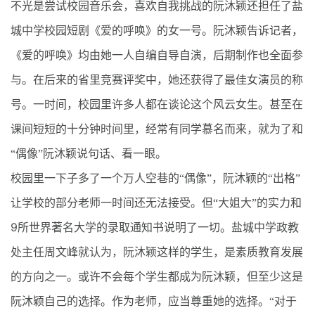
不光是尝试校园音乐会，喜欢自我挑战的阮沐颖还担任了盐
城中学校园短剧《爱的呼唤》的女一号。阮沐颖告诉记者，
《爱的呼唤》均由她一人自编自导自演，后期制作也全面参
与。在后来的省里竞赛评奖中，她还获得了最佳女演员的称
号。一时间，校园里许多人都在谈论这个风云女生。甚至在
课间短短的十分钟时间里，经常有同学慕名而来，就为了和
“偶像”阮沐颖说句话、看一眼。
校园里一下子多了一个万人空巷的“偶像”，阮沐颖的“出格”
让学校的部分老师一时间还无法接受。但“大姐大”的实力和
9
所世界著名大学的录取通知书说明了一切。盐城中学政教
处主任周文峰就认为，阮沐颖这样的学生，是素质教育发展
的方向之一。或许不会每个学生都成为阮沐颖，但至少这是
阮沐颖自己的选择。作为老师，应当尊重她的选择。“对于