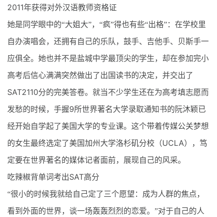
2011
年获得对外汉语教师资格证
她是同学眼中的“大姐大”，“疯”得也有些“出格”：在学校里
自办演唱会，还拥有自己的乐队，鼓手、吉他手、贝斯手一
应俱全。她也并不是盐城中学最顶尖的学生，却在参加完小
高考
后信心满满突然做出了出国读书的决定，并交出了
SAT2110
分的完美答卷。就当不少学生还在为高考填志愿而
9
发愁的时候，手握
所世界著名大学录取通知书的阮沐颖已
经开始自学起了美国大学的专业课。这个带着传媒公关梦想
UCLA
的女生最终选定了美国加州大学洛杉矶分校（
），笃
定要在世界著名的媒体记者面前，展现自己的风采。
SAT
吃辣椒背单词考出
高分
“很小的时候我就给自己定了三个愿望：成为人群的焦点，
看到外面的世界，谈一场轰轰烈烈的恋爱。”对于自己的人