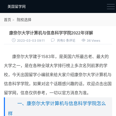
美国留学网
新闻政策
首页
院校选择
语音考试
康奈尔大学计算机与信息科学学院2022年详解
院校选择
2023-03-03 09:11
共有0 条评论
36 Views
留学费用
康奈尔大学建于1583年，是英国六所最古老、最大的
材料准备
大学之一，是在各种全球大学排行榜上多次名列前茅的学
申请条件
校，今天出国留学小编就来给大家介绍康奈尔大学计算机与
行前准备
信息科学学院，如果对这个话题感兴趣的话，欢迎点击出国
签证办理
留学网，信息仅供参考，一切以官方消息为准。
留学生活
一、康奈尔大学计算机与信息科学学院怎么
样