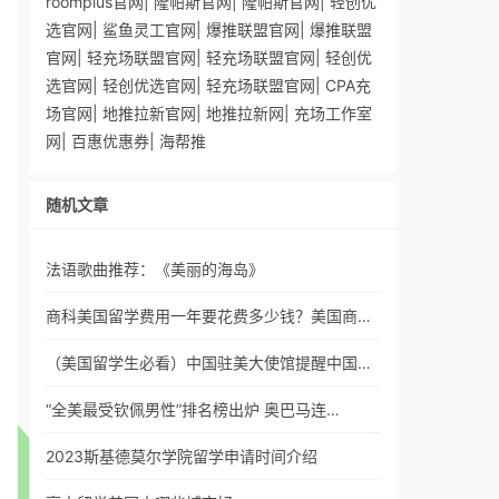
roomplus官网
|
隆帕斯官网
|
隆帕斯官网
|
轻创优
选官网
|
鲨鱼灵工官网
|
爆推联盟官网
|
爆推联盟
官网
|
轻充场联盟官网
|
轻充场联盟官网
|
轻创优
选官网
|
轻创优选官网
|
轻充场联盟官网
|
CPA充
场官网
|
地推拉新官网
|
地推拉新网
|
充场工作室
网
|
百惠优惠券
|
海帮推
随机文章
法语歌曲推荐：《美丽的海岛》
商科美国留学费用一年要花费多少钱？美国商…
（美国留学生必看）中国驻美大使馆提醒中国…
“全美最受钦佩男性”排名榜出炉 奥巴马连…
2023斯基德莫尔学院留学申请时间介绍