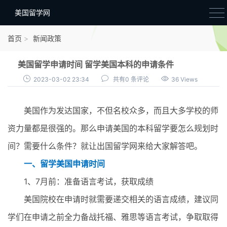
美国留学网
新闻政策
首页
新闻政策
语音考试
美国留学申请时间 留学美国本科的申请条件
院校选择
2023-03-02 23:34
共有0 条评论
36 Views
留学费用
美国作为发达国家，不但名校众多，而且大多学校的师
材料准备
资力量都是很强的。那么申请美国的本科留学要怎么规划时
申请条件
间？需要什么条件？就让出国留学网来给大家解答吧。
行前准备
一、留学美国申请时间
签证办理
1、7月前：准备语言考试，获取成绩
留学生活
美国院校在申请时就需要递交相关的语言成绩，建议同
学们在申请之前全力备战托福、雅思等语言考试，争取取得