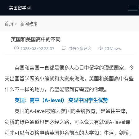
美国留学网
新闻政策
首页
新闻政策
语音考试
英国和美国高中的不同
院校选择
2023-03-02 23:37
共有0 条评论
23 Views
留学费用
英国和美国一直都是很多人心目中留学的理想国家，今
材料准备
天出国留学网的小编就和大家来说说，英国和美国高中有些
申请条件
什么不一样的地方，希望能帮到有需要的你哦。
行前准备
英国：高中（A-level） 突显中国学生优势
签证办理
英国的A-level被称为英国的金牌教育，是通往牛津，
留学生活
剑桥的绿色通道也是必经之路，可以说只有就读A-level课
程才可以有资格申请英国排名前五的大学如：牛津，剑桥，