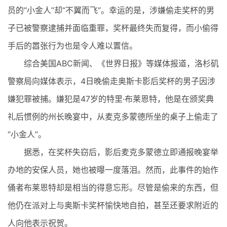
员的“小金人”却“不翼而飞”。幸运的是，涉嫌偷走奖杯的男
子已被警察逮捕并面临重罪，奖杯最终失而复得，而小偷得
手后的嚣张行为也是令人难以置信。
综合美国ABC新闻、《世界日报》等媒体报道，洛杉矶
警察局向媒体表示，4日晚偷走奥斯卡影后奖杯的男子因涉
嫌犯罪被捕。嫌犯是47岁的特里·布莱恩特，他是在颁奖典
礼后惯例的州长晚宴中，从麦克多蒙德所坐的桌子上偷走了
“小金人”。
据悉，在奖杯失窃后，影后麦克多蒙德立即通报晚宴举
办地的安保人员，她也被曝一度落泪。然而，此事件的始作
俑者布莱恩特却是相当的得意忘形。尽管是偷来的东西，但
他仍在派对上与奥斯卡奖杯愉快地自拍，甚至还要求附近的
人向他表示祝贺。