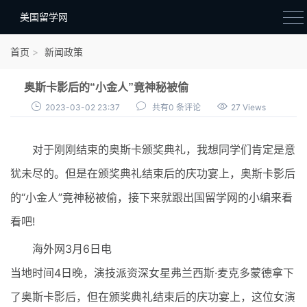
美国留学网
新闻政策
首页
新闻政策
语音考试
奥斯卡影后的“小金人”竟神秘被偷
院校选择
2023-03-02 23:37
共有0 条评论
27 Views
留学费用
对于刚刚结束的奥斯卡颁奖典礼，我想同学们肯定是意
材料准备
犹未尽的。但是在颁奖典礼结束后的庆功宴上，奥斯卡影后
申请条件
的“小金人”竟神秘被偷，接下来就跟出国留学网的小编来看
行前准备
看吧!
签证办理
海外网3月6日电
留学生活
当地时间4日晚，演技派资深女星弗兰西斯·麦克多蒙德拿下
了奥斯卡影后，但在颁奖典礼结束后的庆功宴上，这位女演