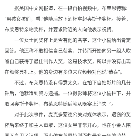
据美国中文网报道，在一段自拍视频中，布莱恩特称:
“男孩女孩们，看!”他随后放下酒杯拿起奥斯卡奖杯。接着，
布莱恩特亲吻奖杯，并要求附近的人向他表示祝贺。
一位女士问奖杯上是否有他的名字，这个小偷给出肯定
回答。他还称不敢相信自己获奖，并转而开始向另一组人吹
嘘自己获得了最佳制作人奖，这是技术奖，所以并没有出现
在颁奖典礼上。他的身边有多位来宾频频对他说“恭喜”。
不过，布莱恩特没有得意太久。在拍下自拍影片的几分
钟后，他就遭到警方逮捕。一位摄影师将这位小偷拦下，并
取回奥斯卡奖杯，布莱恩特随后就从晚宴上消失了。
对于此次事件，麦克多蒙德公关对媒体表示，遭窃的奖
杯后来终于和主人重聚，这位女星非常开心，也在小金人陪
同下享用了汉堡。而小偷布莱恩特则面临最多一年的监禁。