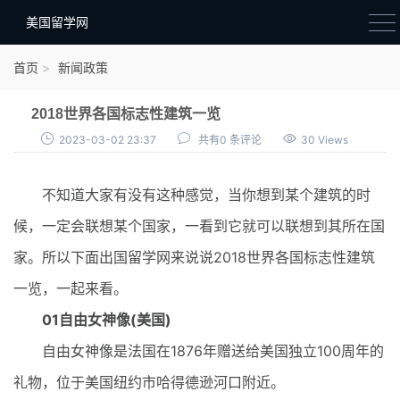
美国留学网
新闻政策
首页
新闻政策
语音考试
2018世界各国标志性建筑一览
院校选择
2023-03-02 23:37
共有0 条评论
30 Views
留学费用
不知道大家有没有这种感觉，当你想到某个建筑的时
材料准备
候，一定会联想某个国家，一看到它就可以联想到其所在国
申请条件
家。所以下面出国留学网来说说2018世界各国标志性建筑
行前准备
一览，一起来看。
签证办理
01自由女神像(美国)
留学生活
自由女神像是法国在1876年赠送给美国独立100周年的
礼物，位于美国纽约市哈得德逊河口附近。