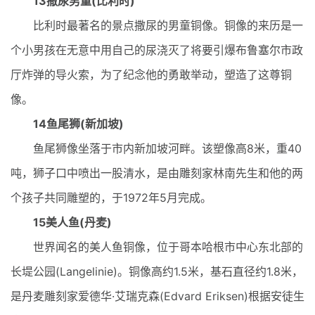
13撒尿男童(比利时)
比利时最著名的景点撒尿的男童铜像。铜像的来历是一
个小男孩在无意中用自己的尿浇灭了将要引爆布鲁塞尔市政
厅炸弹的导火索，为了纪念他的勇敢举动，塑造了这尊铜
像。
14鱼尾狮(新加坡)
鱼尾狮像坐落于市内新加坡河畔。该塑像高8米，重40
吨，狮子口中喷出一股清水，是由雕刻家林南先生和他的两
个孩子共同雕塑的，于1972年5月完成。
15美人鱼(丹麦)
世界闻名的美人鱼铜像，位于哥本哈根市中心东北部的
长堤公园(Langelinie)。铜像高约1.5米，基石直径约1.8米，
是丹麦雕刻家爱德华·艾瑞克森(Edvard Eriksen)根据安徒生