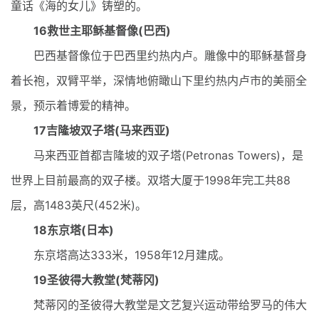
童话《海的女儿》铸塑的。
16救世主耶稣基督像(巴西)
巴西基督像位于巴西里约热内卢。雕像中的耶稣基督身
着长袍，双臂平举，深情地俯瞰山下里约热内卢市的美丽全
景，预示着博爱的精神。
1
7吉隆坡双子塔(马来西亚)
马来西亚首都吉隆坡的双子塔(Petronas Towers)，是
世界上目前最高的双子楼。双塔大厦于1998年完工共88
层，高1483英尺(452米)。
18东京塔(日本)
东京塔高达333米，1958年12月建成。
19圣彼得大教堂(梵蒂冈)
梵蒂冈的圣彼得大教堂是文艺复兴运动带给罗马的伟大